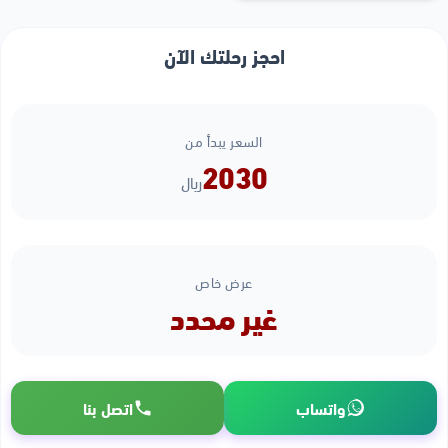
احجز رحلتك الآن
السعر يبدأ من
2030
ريال
عرض خاص
غير محدد
واتساب
اتصل بنا