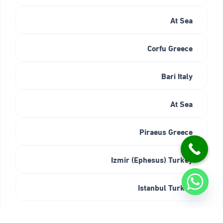
At Sea
Corfu Greece
Bari Italy
At Sea
Piraeus Greece
Izmir (Ephesus) Turkey
Istanbul Turkey