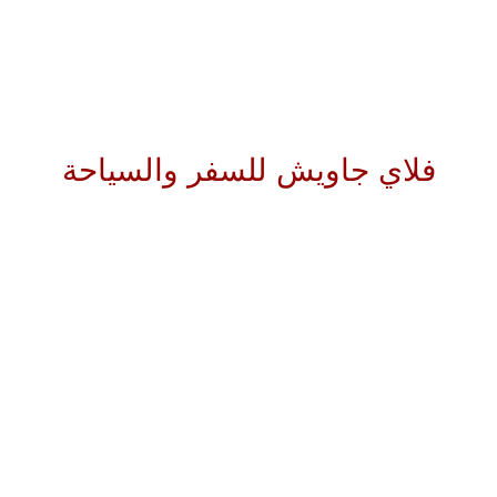
فلاي جاويش للسفر والسياحة
أفضل عروض السفر والسياحة من السعودية
فلاي جاويش للسفر والسياحة” هي إحدى الوكالات الرائدة في مجال السفر
والسياحة في السعودية، وتهدف إلى تقديم تجارب سفر مميزة تجمع بين
الرفاهية والأمان، لتمنح عملاءها رحلات ممتعة وذكريات لا تُنسى