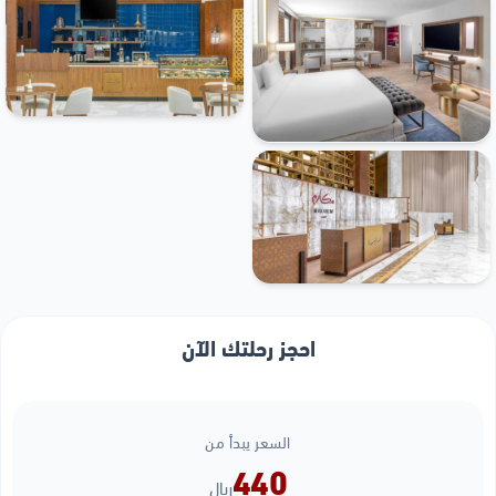
احجز رحلتك الآن
السعر يبدأ من
440
ريال