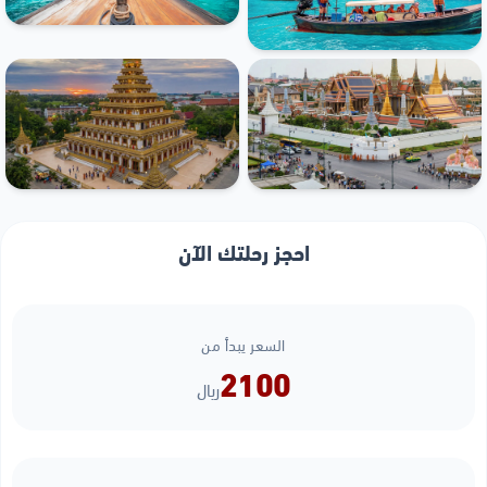
احجز رحلتك الآن
السعر يبدأ من
2100
ريال