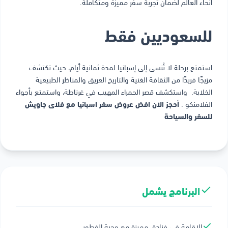
أنحاء العالم لضمان تجربة سفر مميزة ومتكاملة.
للسعوديين فقط
استمتع برحلة لا تُنسى إلى إسبانيا لمدة ثمانية أيام، حيث تكتشف
مزيجًا فريدًا من الثقافة الغنية والتاريخ العريق والمناظر الطبيعية
الخلابة. واستكشف قصر الحمراء المهيب في غرناطة، واستمتع بأجواء
الفلامنكو .
أحجز الان افض عروض سفر اسبانيا مع فلاى جاويش
للسفر والسياحة
البرنامج يشمل
الاقامة في فنادق مميزة مع وجبة الفطور