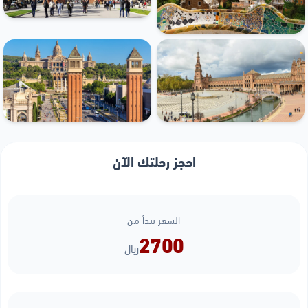
احجز رحلتك الآن
السعر يبدأ من
2700
ريال