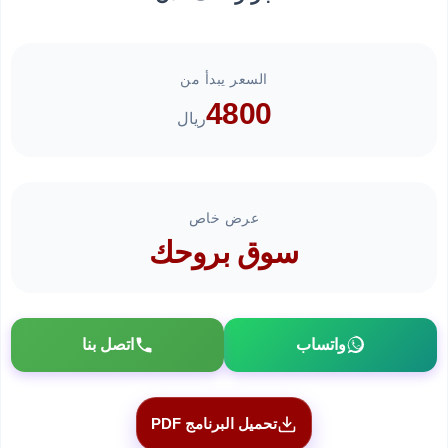
السعر يبدأ من
4800
ريال
عرض خاص
سوق بروحك
واتساب
اتصل بنا
تحميل البرنامج PDF