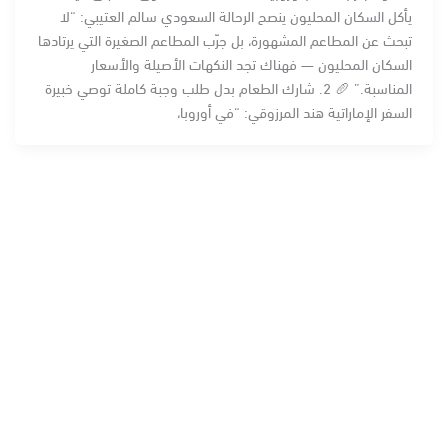
يأكل السكان المحليون ينصح الرحالة السعودي سالم العتيبي: “لا
تبحث عن المطاعم المشهورة، بل جرّب المطاعم الصغيرة التي يرتادها
السكان المحليون — فهناك تجد النكهات الأصيلة والأسعار
المناسبة.” 🥖 2. شارك الطعام بدل طلب وجبة كاملة توصي خبيرة
السفر الإماراتية هند المرزوقي: “في أوروبا،
فلاي جاويش للسفر والسياحة” هي إحدى الوكالات الرائدة في
مجال السفر والسياحة في السعودية، وتهدف إلى تقديم تجارب
سفر مميزة تجمع بين الرفاهية والأمان، لتمنح عملاءها رحلات
ممتعة وذكريات لا تُنسى