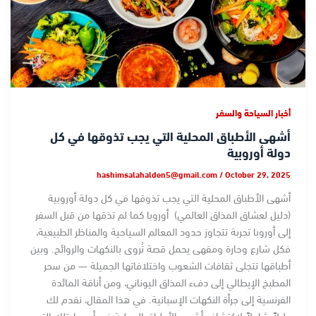
أخبار السياحة والسفر
أشهى الأطباق المحلية التي يجب تذوقها في كل
دولة أوروبية
hashimsalahalden5@gmail.com
/
October 29, 2025
أشهى الأطباق المحلية التي يجب تذوقها في كل دولة أوروبية
(دليل لعشاق المذاق العالمي) أوروبا كما لم تذقها من قبل السفر
إلى أوروبا تجربة تتجاوز حدود المعالم السياحية والمناظر الطبيعية،
فكل شارع وحارة ومقهى يحمل قصة تُروى بالنكهات والروائح. وبين
أطباقها تتجلى ثقافات الشعوب واختلافاتها الجميلة — من سحر
المطبخ الإيطالي إلى دفء المذاق اليوناني، ومن أناقة المائدة
الفرنسية إلى جرأة النكهات الإسبانية. في هذا المقال، نقدم لك
دليلاً شاملاً لاكتشاف أشهى الأطباق المحلية في أوروبا، تلك التي