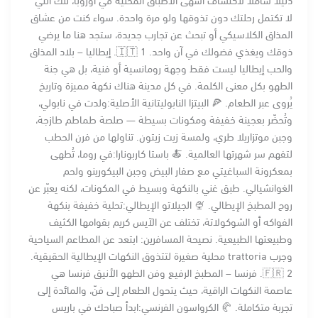
لا تكتمل رحلتك دون تذوقها ولو مرة واحدة. سواء كنت من عشاق
المذاق الكلاسيكي أو تبحث عن تجارب جديدة، ستجد هنا ما يرضي
ذوقك ويغذي فضولك في آن واحد. 🇮🇹 1. إيطاليا – بلاد المذاق
والحب إيطاليا ليست فقط وجهة رومانسية أو فنية، بل هي جنة
الطهو بكل معنى الكلمة. في كل مدينة هناك نكهة مميزة وتاريخ
يُروى عبر الطعام. 🍕 البيتزا النابوليتانية الأصلية:ولدت في نابولي،
وتُحضّر بعجينة خفيفة ومكونات بسيطة — صلصة طماطم طازجة،
وجبن موتزاريلا طري، ولمسة زيت زيتون. تناولها من فرن الحطب
لتفهم سر شهرتها العالمية. 🍝 باستا كاربونارا:في روما، تُطهى
بمعكرونة السباغيتي مع صفار البيض وجبن البيكورينو ولحم
الغوانشيالي. طبق غني بالنكهة وبسيط في المكونات، لكنه يعبّر عن
روح المطبخ الإيطالي. 🍨 الجيلاتو الإيطالي:تحلية خفيفة بنكهة
الفواكه أو الشوكولاتة، تختلف عن الآيس كريم بقوامها الكثيف
وطبيعتها الطبيعية. نصيحة المسافرين: ابتعد عن المطاعم السياحية
وجرب trattoria محلية صغيرة لتتذوق النكهات الإيطالية الحقيقية.
🇫🇷 2. فرنسا – المطبخ الرفيع وفن الطهو الأنيق فرنسا هي
عاصمة النكهات الراقية، حيث يتحول الطعام إلى فنّ، والمائدة إلى
تجربة متكاملة. 🥐 الكرواسون الفرنسي:ابدأ صباحك في باريس