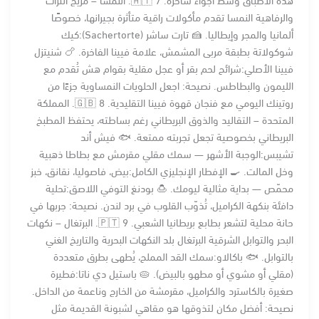
والرفاهية النمسا تقدم مأكولات راقية متأثرة بجيرانها، خصوصًا
ألمانيا والمجر وإيطاليا. 🍰 تارت ساشر (Sachertorte):كيك
شوكولاتة بطبقة مربى المشمش، علامة فيينا الفاخرة. 🍗 شنيتزل
فيينا الأصلي:شرائح لحم بقر أو عجل مقلية بقوام هش تُقدم مع
الليمون والبطاطس. نصيحة: اجعل الحلويات النمساوية جزءًا من
روتينك اليومي مع فنجان قهوة فيينا التقليدية. 🇬🇧 8. المملكة
المتحدة – التقاليد والذوق البريطاني رغم بساطته، يحتفظ المطبخ
البريطاني بخصوصية تجعل تجربته ممتعة. 🐟 فيش أند
تشيبس:الوجبة الأشهر — سمك مقلي مقرمش مع بطاطا ذهبية
وخل المالت. 🍳 الإفطار الإنجليزي الكامل:بيض، فاصوليا، نقانق، خبز
محمّص — بداية مثالية ليومك. 🍮 بودنغ التوفي اللاصق:تحلية
دافئة بنكهة الكراميل، تُذوّب القلوب في برد لندن. نصيحة: جربها في
حانة محلية لتشعر بطابع بريطانيا الشعبي. 🇵🇹 9. البرتغال – نكهات
البحر والتوابل الشرقية البرتغال بلد النكهات البحرية والتاريخ الغني
بالتوابل. 🐟 باكالاو:سمك القد المملح، يُطهى بطرق متعددة
(مقلي أو مشوي أو مطهو بالبيض). 🥧 باستيل دي ناتا:فطيرة
صغيرة بالكاسترد والكراميل، مقرمشة من الخارج وناعمة من الداخل.
نصيحة: أفضل مكان لتذوقها هو مقاهي لشبونة القديمة مثل