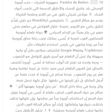
Pastéis de Belém. 🇨🇿 10. جمهورية التشيك – دفء أوروبا
الوسطى بلد عاشق للحساء والأطباق الدسمة التي تناسب أجواء
الشتاء. 🍲 غولاش تشيكي:طبق غني من اللحم وصلصة البابريكا،
يقدم مع فطائر الطحين. 🍞 دامبلينغس (Knedlíky):خبز طري يُقدَّم
كطبق جانبي مع اللحوم. نصيحة: تناول الغولاش في مطعم محلي
صغير في براغ بعيدًا عن الزحام السياحي. 🌍 جولة طعام أوروبية
للمسافرين العرب لتجربة لا تُنسى، يمكنك ترتيب رحلة مذاق أوروبية
تبدأ من روما وتنتهي في باريس. استخدم تطبيقات مثل
TripAdvisor وGoogle Maps لاكتشاف مطاعم حلال أو نباتية
بسهولة.ولا تنسَ أن الطعام هو أسرع طريق للتواصل مع الشعوب
— وجبة واحدة قد تفتح لك أبواب صداقة لا تُنسى. أوروبا تُكتشف
بالمذاق قبل العيون الطعام ليس مجرد حاجة، بل تجربة ثقافية وفنية
تعبّر عن روح الشعوب. عندما تسافر في أوروبا، لا تبحث فقط عن
أجمل المناظر، بل ذُق تاريخها في طبقها. فكل نكهة تحمل قصة،
وكل وجبة هي رحلة داخل الرحلة. “من يذق أوروبا، يفهمها أكثر.” 🌟
نصائح من خبراء السفر العرب لتجارب طعام لا تُنسى في أوروبا يقول
خبراء السفر إن استكشاف أوروبا يبدأ من مطبخها، وإن نكهاتها تختلف
باختلاف شوارعها وثقافاتها. إليك أبرز نصائح الرحالة العرب الذين
خاضوا تجارب طعام أوروبية مدهشة: 🍷 1. تذوّق الأطباق حيث