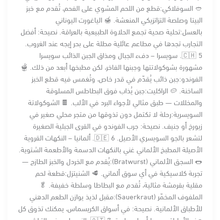
🥙 السوفلاكي:قطع من اللحم المشوي على الفحم، تُقدم مع خبز
البيتا وصلصة التزاتزيكي المنعشة. 🍯 الياغورت اليوناني
بالعسل:تحلية صحية تجمع الحلاوة الطبيعية بالعراقة. نصيحة: أفضل
التجارب تجدها في مطاعم عائلية مطلة على بحر إيجه عند الغروب.
🇨🇭 5. سويسرا – دفء الجبال ومذاق الجبن الذائب سويسرا
مشهورة بشوكولاتتها وجبنها الفاخر، لكن مطبخها أبعد من ذلك. 🫕
الفوندو:جبن ذائب يُقدّم في قدر خاص، وتُغمس فيه قطع الخبز
الساخنة. 🥔 الراكليت:جبن يُذاب فوق البطاطس المسلوقة
والمخللات — طبق مثالي لأجواء البرد في الألب. 🍫 الشوكولاتة
السويسرية:رحلة لا تكتمل دون تذوقها من متجر محلي صغير في
زيورخ أو جنيف. نصيحة: جرب الفوندو في القرى الجبلية الصغيرة
لتشعر بالجو السويسري الأصيل. 🇩🇪 6. ألمانيا – النكهات القروية
الأصيلة المطبخ الألماني غني بالنكهات الدسمة والأطعمة الشتوية.
🌭 السجق الألماني (Bratwurst):يُقدم مع الخردل والخبز الطازج —
تجربة كلاسيكية في أي سوق ألماني. 🥩 الشنيتزل:قطعة لحم
مقلية بقرمشة مثالية، تُقدم مع البطاطا وسلطة خفيفة. 🥬
الملفوف المخمّر (Sauerkraut):مقبل لذيذ يوازن الطعم الدهني
للأطباق الألمانية. نصيحة: في أسواق الكريسماس، يمكنك تذوق كل
هذه الأطباق وسط أجواء ساحرة. 🇦🇹 7. النمسا – مزيج التراث