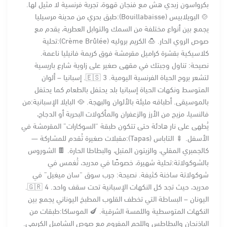
بكرواسون زبدي هش مع فنجان قهوة، تجربة فرنسية لا مثيل لها.
🍲 البويلابيس (Bouillabaisse):طبق بحري من مدينة مرسيليا
يجمع بين أنواع مختلفة من السمك والتوابل العطرية، يقدم مع
صوص الروي الحار. 🍮 الكريم بروليه (Crème Brûlée):تحلية
كلاسيكية بقشرة كراميل مقرمشة فوق كريمة فانيليا ناعمة.
نصيحة: تناول وجبتك في مقهى صغير على زاوية شارع باريسية
لتشعر بروح الحياة الفرنسية اليومية. 🇪🇸 3. إسبانيا – ألوان
المتوسط ونكهات الحياة إسبانيا بلد يحتفل بالطعام كما يحتفل
بالموسيقى. أطباقه مليئة بالألوان والبهجة. 🥘 البايلا الإسبانية:من
فالنسيا، مزيج من الأرز والزعفران والمأكولات البحرية أو الدجاج،
يُطهى على نار هادئة حتى تتكون طبقة “السوكارات” المقرمشة في
الأسفل. 🍢 التاباس (Tapas):مقبلات صغيرة تُقدم للمشاركة —
كالجمبري المقلي، والزيتون المتبل، والبطاطا الحارة. 🍫 الشوروس
بالشوكولاتة:تحلية شهيرة، خصوصًا في مدريد، تُغمس في
شوكولاتة ساخنة كثيفة. نصيحة: جرب سوق “سان ميغيل” في
مدريد، حيث تجد كل النكهات الإسبانية تحت سقف واحد. 🇬🇷 4.
اليونان – البساطة التي تخطف القلوب المطبخ اليوناني يجمع بين
النكهات المتوسطية واللمسة الشرقية. 🍆 الموساكا:طبقات من
الباذنجان والبطاطس واللحم المفروم مع صوص البشاميل الكريمي.