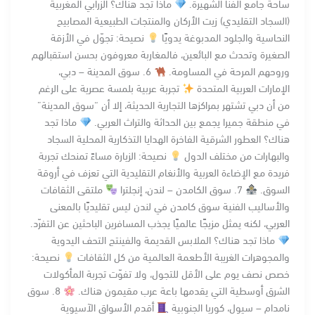
ساحة جامع الفنا الشهيرة.
ماذا تجد هناك؟ الزرابي المغربية
(السجاد التقليدي) زيت الأركان والمنتجات الطبيعية المصابيح
النحاسية والجلود المدبوغة يدويًا
نصيحة: تجوّل في الأزقة
الصغيرة وتحدث مع البائعين، فالمغاربة معروفون بحسن استقبالهم
وروحهم المرحة في المساومة.
6. سوق المدينة – دبي،
الإمارات العربية المتحدة
تجربة عربية بلمسة عصرية على الرغم
من أن دبي تشتهر بمراكزها التجارية الحديثة، إلا أن “سوق المدينة”
في منطقة جميرا يجمع بين الحداثة والتراث العربي.
ماذا تجد
هناك؟ العطور الشرقية الفاخرة الهدايا التذكارية المحلية السجاد
والبهارات من مختلف الدول
نصيحة: الزيارة مساءً تمنحك تجربة
فريدة مع الإضاءة العربية والأنغام التقليدية التي تعزف في أروقة
السوق.
7. سوق الكامدن – لندن، إنجلترا
ملتقى الثقافات
والأساليب الفنية سوق كامدن في لندن ليس تقليديًا بالمعنى
العربي، لكنه يمثل مزيجًا عالميًا يجذب المسافرين الباحثين عن التفرّد.
ماذا تجد هناك؟ الملابس القديمة والفينتج التحف اليدوية
والمجوهرات الغريبة الأطعمة العالمية من كل الثقافات
نصيحة:
خصص نصف يوم على الأقل للتجول، ولا تفوّت تجربة المأكولات
الشرق أوسطية التي يقدمها باعة عرب مقيمون هناك.
8. سوق
نامدام – سيول، كوريا الجنوبية
أقدم الأسواق الآسيوية