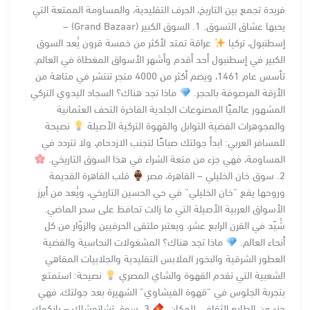
فريدة تجمع بين التاريخ، الحرف التقليدية، والمساومة الممتعة التي
يحبها عشاق التسوق. 1. السوق الكبير (Grand Bazaar) –
إسطنبول، تركيا
عراقة تمتد لأكثر من خمسة قرون يُعد السوق
الكبير في إسطنبول أحد أقدم وأشهر الأسواق المغطاة في العالم.
تأسس عام 1461، ويضم أكثر من 4000 متجر تنتشر في متاهة من
الأزقة المرصوفة بالحجر.
ماذا تجد هناك؟ السجاد اليدوي التركي
المشهور عالميًا المصنوعات الجلدية الفاخرة التحف العثمانية
والمجوهرات الفضية التوابل والقهوة التركية الأصيلة
نصيحة
للمسافر العربي: ابدأ جولتك صباحًا لتجنب الازدحام، ولا تتردد في
المساومة، فهي جزء من متعة الشراء في هذا السوق التاريخي.
2. سوق خان الخليلي – القاهرة، مصر
قلب القاهرة القديمة
وروحها يقع “خان الخليلي” في حي الحسين التاريخي، ويُعد من أبرز
الأسواق العربية الأصيلة التي ما زالت تحافظ على سحر الماضي.
شُيّد في القرن الرابع عشر، ويعتبر ملتقى الحرفيين والزوّار من كل
أنحاء العالم.
ماذا تجد هناك؟ المشغولات النحاسية والفضية
العطور الشرقية والبخور الملابس التقليدية والجلابيات المقاهي
الشعبية التي تقدم القهوة والشاي المصري
نصيحة: استمتع
بتجربة الجلوس في “قهوة الفيشاوي” الشهيرة بعد جولتك، فهي
جزء من الطابع الثقافي للمكان.
3. سوق تشاتوشاك – بانكوك،