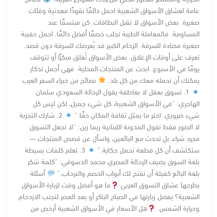
عامة لعشاق الأسواق الشعبية احمل دائمًا نقودًا معدنية وفئات
صغيرة. بعض الأسواق لا تقبل البطاقات. كن مبتسمًا عند
المساومة. فالمعاملة الطيبة تجلب خصمًا أفضل دائمًا. احمل حقيبة
صغيرة مضادة للسرقة. الزحام الكبير قد يُعرضك للسرقة دون قصد.
تعرف على أوقات الإغلاق. بعض الأسواق تُغلق مبكرًا أو تتوقف
يومًا في الأسبوع. ابحث عن المنتجات المحلية. فهي أجمل تذكار
يمكنك أن تحمله معك من كل بلد.
نصائح من خبراء السفر العرب
1. تسوق بعقل لا بعاطفة يقول الرحالة السعودي سلمان
الهاجري: “في الأسواق الشعبية، كل شيء جميل، لكن ليس كل
شيء ضروري. اختر ما يمثل ثقافة المكان حقًا.”
2. شارك التجربة
لا الصور فقط تقول المدونة اللبنانية ريما زين: “لا تجعل التسوق
مجرد شراء، بل تحدث مع البائعين، واسأل عن قصص المنتجات —
ستكتشف أن كل قطعة تحمل حكاية.”
3. تعلم كلمات بسيطة
بلغة السوق يضيف الرحالة المصري محمد الدسوقي: “كلمة شكر
بلغة البائع كفيلة أن تفتح لك أبواب الخصم والترحاب.”
أسئلة
يطرحها عشاق التسوق العربي
ما هو أفضل وقت لزيارة الأسواق
الشعبية؟ يفضل زيارتها في الصباح الباكر أو بعد العصر لتجنب الازدحام
وحرارة الشمس.
هل الأسعار في الأسواق الشعبية أرخص من