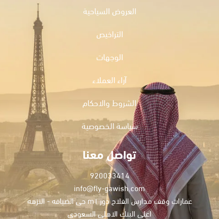
العروض السياحية
التراخيص
الوجهات
آراء العملاء
الشروط والاحكام
سياسة الخصوصية
تواصل معنا
920033414
info@fly-gawish.com
عمارات وقف مدارس الفلاح دور m١ حى الضيافه - النزهه
اعلى البنك الاهلى السعودى