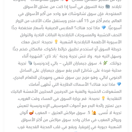
تايلاند
جنة التسوق في آسيا إذا كنت من عشاق الأسواق
المفتوحة، فإن سوق تشاتوشاك هو واحد من أكبر الأسواق في
العالم، يضم أكثر من 15 ألف متجر ويستقبل مئات الآلاف من الزوار
أسبوعيًا.
ماذا تجد هناك؟ الملابس الصيفية بأسعار منخفضة جدًا
التحف الخشبية والمنسوجات التايلاندية النباتات النادرة والتوابل
الآسيوية الأطعمة التايلاندية الشعبية
نصيحة: احمل معك
خريطة السوق أو استخدم تطبيق خرائط بانكوك، فالمكان ضخم جدًا
وسهل التيه فيه. ولا تنسَ تجربة وجبة “باد تاي” الشهيرة أثناء
جولتك.
4. سوق جيمباران الليلي – بالي، إندونيسيا
تجربة
محلية فريدة على شاطئ البحر يقع سوق جيمباران على الساحل
الجنوبي لبالي، وهو مزيج بين سوق شعبي ومهرجان للطعام البحري.
ماذا تجد هناك؟ الأسماك الطازجة التي تُطهى أمامك
المشغولات الخشبية والفنية من الحرفيين المحليين الأقمشة الباتيك
التقليدية
نصيحة: قم بزيارة السوق في المساء وقت الغروب،
حين تمتزج رائحة البحر مع أصوات الموسيقى الإندونيسية لتعيش
تجربة لا تُنسى.
5. سوق مراكش العتيق – المغرب
ألوان
وروائح المغرب في مكان واحد سوق مراكش من أكثر الأسواق
الشعبية حيوية في إفريقيا، ويقع في قلب المدينة القديمة قرب