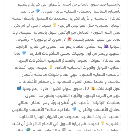
وأرخصها يعد سوق نامدام من أقدم الأسواق في كوريا، ويشتهر
بأسعاره المناسبة ومنتجاته المحلية عالية الجودة.
ماذا تجد
هناك؟ الأقمشة والأزياء الكورية مستحضرات التجميل بأسعار الجملة
الهدايا التقليدية مثل الفوانيس الورقية
نصيحة: حتى لو لم تكن
تتقن اللغة الكورية، التعامل مع البائعين سهل بابتسامة بسيطة، ولا
تتردد في طلب الخصم بلطف.
9. سوق لا بوكويريا – برشلونة،
إسبانيا
جنة عشاق الطعام يقع هذا السوق في شارع “لارامبلا”
الشهير، ويُعتبر من أبرز الوجهات لمحبي المأكولات الطازجة.
ماذا
تجد هناك؟ الفواكه الملونة والعصائر الطبيعية المأكولات البحرية
الطازجة التوابل والزيوت الإسبانية الفاخرة
نصيحة: جرب أكشاك
الأطعمة المحلية الصغيرة، فهي تقدم نكهات مدهشة بأسعار
مناسبة، واحتفظ ببعض النقود المعدنية لأن معظم الأكشاك لا
تقبل البطاقات.
10. سوق سولو الكبير – جاوة، إندونيسيا
مزيج من الحرف اليدوية والأزياء التقليدية يشتهر هذا السوق
بمنتجات “الباتيك” الأصلية التي تُصنع يدويًا، وهو المكان المثالي
لعشاق الأقمشة والألوان.
ماذا تجد هناك؟ الأقمشة والملابس
المحلية الأدوات المنزلية المصنوعة من الخيزران الهدايا التذكارية
التقليدية
نصيحة: قم بزيارة السوق في الصباح الباكر قبل أن تشتد
الحرارة، واستمتع بفطور محلي من屋ك الشوارع القريبة.
نصائح