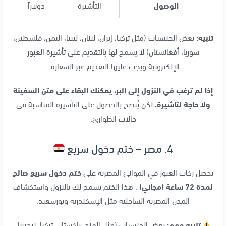
الوصول
التأشيرة
دولاراً
تنبيه:
بعض الجنسيات (مثل تركيا، إيران، لبنان، ليبيا، اليمن، فلسطين،
سوريا، أفغانستان) لا يسمح لها بالتقديم على تأشيرة العبور
الإلكترونية ويجب عليها التقديم عبر السفارة .
إذا لم ترغب في النزول إلى البر، يمكنك البقاء على متن السفينة
ولا حاجة لتأشيرة.
لكن يُنصح بالحصول على التأشيرة المناسبة في
حالات الطوارئ.
4. مصر – ختم دخول سريع
يحصل ركاب العبور في الموانئ المصرية على
ختم دخول سريع صالح
لمدة 72 ساعة (مجاني)
. هذا الختم يسمح لك بالنزول واستكشاف
المدن المصرية الساحلية مثل الإسكندرية وبورسعيد.
تنبيه مهم:
بعض الجنسيات (مثل الهند، باكستان، تركيا، نيجيريا،