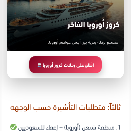
كروز أوروبا الفاخر
استمتع برحلة بحرية بين أجمل عواصم أوروبا.
اطّلع على رحلات كروز أوروبا
ثالثاً: متطلبات التأشيرة حسب الوجهة
1. منطقة شنغن (أوروبا) – إعفاء للسعوديين