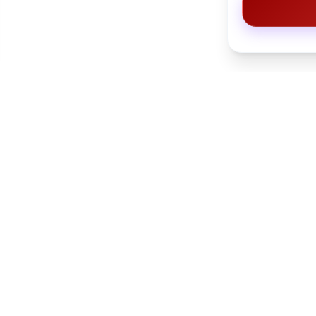
فلاي جاويش للسفر والسياحة” هي إحدى
الوكالات الرائدة في مجال السفر والسياحة
في السعودية، وتهدف إلى تقديم تجارب سفر
مميزة تجمع بين الرفاهية والأمان، لتمنح
عملاءها رحلات ممتعة وذكريات لا تُنسى