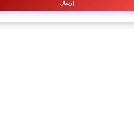
إرسال
تواصل معنا
روابط هامة
920033414
العروض السياحية
info@fly-gawish.
التراخيص
ات وقف مدارس الفلاح دور m١ حى
 النزهه اعلى البنك الاهلى
الوجهات
السعودى
آراء العملاء
الشروط والاحكام