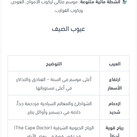
أنشطة مائية متنوعة
: موسم مثالي لركوب الأمواج، الغوص،
وركوب القوارب.
عيوب الصيف
العيب
التوضيح
ارتفاع
أغلى موسم في السنة – الفنادق والتذاكر
الأسعار
في أعلى مستوياتها
ازدحام
الشواطئ والمعالم السياحية مزدحمة جداً،
شديد
خاصة في ديسمبر وأوائل يناير
رياح قوية
الرياح الجنوبية الشرقية (The Cape Doctor)
أحياناً
قد تكون قوية في بعض الأيام