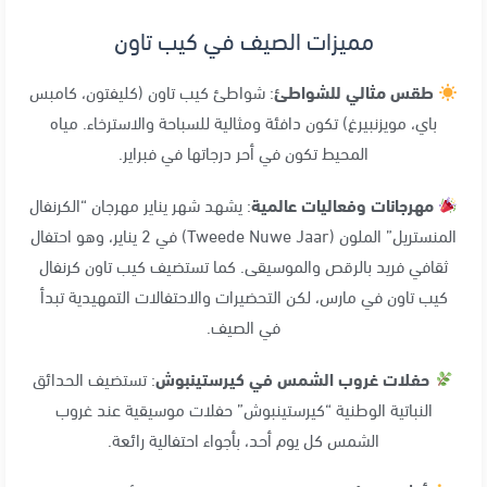
مميزات الصيف في كيب تاون
طقس مثالي للشواطئ
: شواطئ كيب تاون (كليفتون، كامبس
باي، مويزنبيرغ) تكون دافئة ومثالية للسباحة والاسترخاء
. مياه
المحيط تكون في أحر درجاتها في فبراير
.
مهرجانات وفعاليات عالمية
: يشهد شهر يناير مهرجان “الكرنفال
المنستريل” الملون (Tweede Nuwe Jaar) في 2 يناير، وهو احتفال
ثقافي فريد بالرقص والموسيقى
. كما تستضيف كيب تاون كرنفال
كيب تاون في مارس، لكن التحضيرات والاحتفالات التمهيدية تبدأ
في الصيف
.
حفلات غروب الشمس في كيرستينبوش
: تستضيف الحدائق
النباتية الوطنية “كيرستينبوش” حفلات موسيقية عند غروب
الشمس كل يوم أحد، بأجواء احتفالية رائعة
.