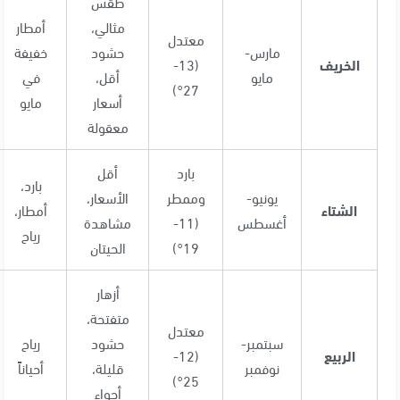
طقس
مثالي،
أمطار
معتدل
مارس-
حشود
خفيفة
الخريف
(13-
مايو
أقل،
في
27°)
أسعار
مايو
معقولة
بارد
أقل
بارد،
يونيو-
وممطر
الأسعار،
الشتاء
أمطار،
أغسطس
(11-
مشاهدة
رياح
19°)
الحيتان
أزهار
متفتحة،
معتدل
سبتمبر-
حشود
رياح
الربيع
(12-
نوفمبر
قليلة،
أحياناً
25°)
أجواء