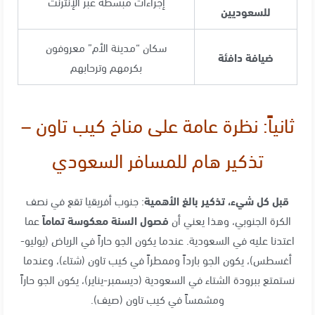
إجراءات مبسطة عبر الإنترنت
للسعوديين
سكان “مدينة الأم” معروفون
ضيافة دافئة
بكرمهم وترحابهم
ثانياً: نظرة عامة على مناخ كيب تاون –
تذكير هام للمسافر السعودي
قبل كل شيء، تذكير بالغ الأهمية
: جنوب أفريقيا تقع في نصف
الكرة الجنوبي، وهذا يعني أن
فصول السنة معكوسة تماماً
عما
اعتدنا عليه في السعودية. عندما يكون الجو حاراً في الرياض (يوليو-
أغسطس)، يكون الجو بارداً وممطراً في كيب تاون (شتاء)، وعندما
نستمتع ببرودة الشتاء في السعودية (ديسمبر-يناير)، يكون الجو حاراً
ومشمساً في كيب تاون (صيف)
.