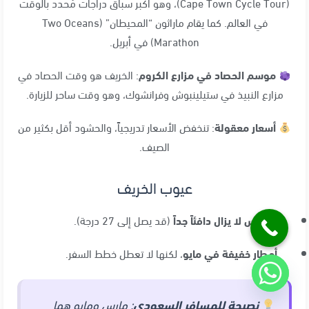
(Cape Town Cycle Tour)، وهو أكبر سباق دراجات مُحدد بالوقت
في العالم
. كما يقام ماراثون “المحيطان” (Two Oceans
Marathon) في أبريل
.
موسم الحصاد في مزارع الكروم
: الخريف هو وقت الحصاد في
مزارع النبيذ في ستيلينبوش وفرانشوك، وهو وقت ساحر للزيارة
.
أسعار معقولة
: تنخفض الأسعار تدريجياً، والحشود أقل بكثير من
الصيف
.
عيوب الخريف
مارس لا يزال دافئاً جداً
(قد يصل إلى 27 درجة)
.
أمطار خفيفة في مايو
، لكنها لا تعطل خطط السفر
.
نصيحة للمسافر السعودي
: مارس ومايو هما