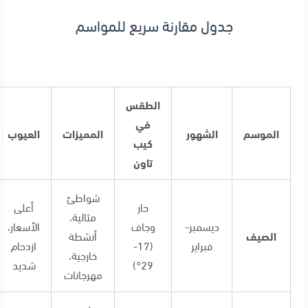
جدول مقارنة سريع للمواسم
الطقس
في
الموسم
الشهور
المميزات
العيوب
كيب
تاون
شواطئ
حار
أعلى
مثالية،
ديسمبر-
وجاف
الأسعار،
الصيف
أنشطة
فبراير
(17-
ازدحام
خارجية،
29°)
شديد
مهرجانات