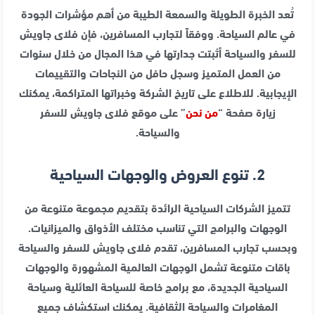
تُعد الخبرة الطويلة والسمعة الطيبة من أهم مؤشرات الجودة
في عالم السياحة. ووفقاً لتجارب المسافرين، فإن فلاى جاويش
للسفر والسياحة أثبتت جدارتها في هذا المجال من خلال سنوات
من العمل المتميز وسجل حافل من النجاحات والتقييمات
الإيجابية. للاطلاع على تاريخ الشركة وخبراتها المتراكمة، يمكنك
زيارة صفحة “
من نحن
” على موقع فلاى جاويش للسفر
والسياحة.
2. تنوع العروض والوجهات السياحية
تتميز الشركات السياحية الرائدة بتقديم مجموعة متنوعة من
الوجهات والبرامج التي تناسب مختلف الأذواق والميزانيات.
وبحسب تجارب المسافرين، تقدم فلاى جاويش للسفر والسياحة
باقات متنوعة تشمل الوجهات العالمية المشهورة والوجهات
السياحية الجديدة، مع برامج خاصة للسياحة العائلية وسياحة
المغامرات والسياحة الثقافية. يمكنك استكشاف جميع