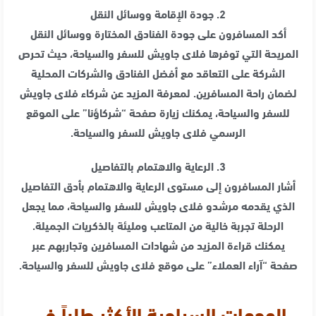
2. جودة الإقامة ووسائل النقل
أكد المسافرون على جودة الفنادق المختارة ووسائل النقل
المريحة التي توفرها فلاى جاويش للسفر والسياحة، حيث تحرص
الشركة على التعاقد مع أفضل الفنادق والشركات المحلية
لضمان راحة المسافرين. لمعرفة المزيد عن شركاء فلاى جاويش
للسفر والسياحة، يمكنك زيارة صفحة “شركاؤنا” على الموقع
الرسمي فلاى جاويش للسفر والسياحة.
3. الرعاية والاهتمام بالتفاصيل
أشار المسافرون إلى مستوى الرعاية والاهتمام بأدق التفاصيل
الذي يقدمه مرشدو فلاى جاويش للسفر والسياحة، مما يجعل
الرحلة تجربة خالية من المتاعب ومليئة بالذكريات الجميلة.
يمكنك قراءة المزيد من شهادات المسافرين وتجاربهم عبر
صفحة “آراء العملاء” على موقع فلاى جاويش للسفر والسياحة.
الوجهات السياحية الأكثر طلباً في